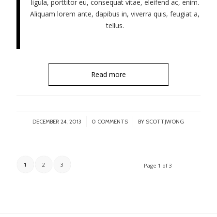
ligula, porttitor eu, consequat vitae, eleifend ac, enim.
Aliquam lorem ante, dapibus in, viverra quis, feugiat a,
tellus.
Read more
/
/
DECEMBER 24, 2013
0 COMMENTS
BY
SCOTTJWONG
1
2
3
Page 1 of 3