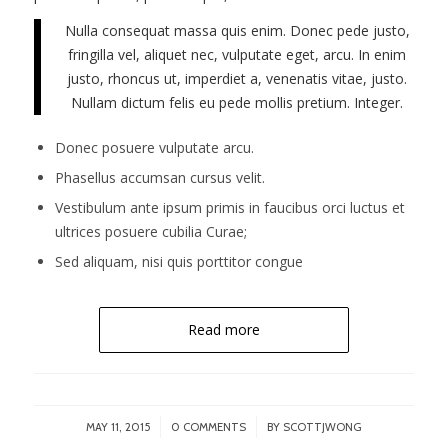
Nulla consequat massa quis enim. Donec pede justo,
fringilla vel, aliquet nec, vulputate eget, arcu. In enim
justo, rhoncus ut, imperdiet a, venenatis vitae, justo.
Nullam dictum felis eu pede mollis pretium. Integer.
Donec posuere vulputate arcu.
Phasellus accumsan cursus velit.
Vestibulum ante ipsum primis in faucibus orci luctus et
ultrices posuere cubilia Curae;
Sed aliquam, nisi quis porttitor congue
Read more
/
/
MAY 11, 2015
0 COMMENTS
BY
SCOTTJWONG